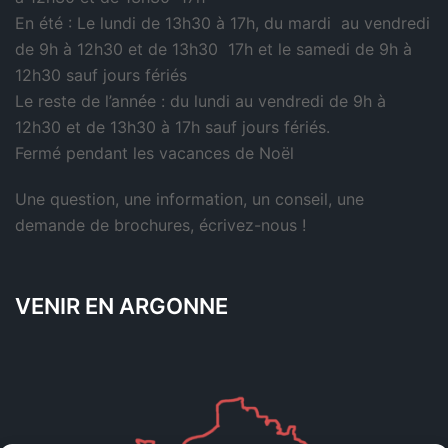
En été : Le lundi de 13h30 à 17h, du mardi au vendredi
de 9h à 12h30 et de 13h30 17h et le samedi de 9h à
12h30 sauf jours fériés
Le reste de l’année : du lundi au vendredi de 9h à
12h30 et de 13h30 à 17h sauf jours fériés.
Fermé pendant les vacances de Noël
Une question, une information, un conseil, une
demande de brochures,
écrivez-nous
!
VENIR EN ARGONNE