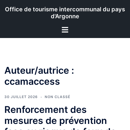
Aller
Office de tourisme intercommunal du pays
au
d'Argonne
contenu
Ouvrir/fermer
le
menu
Auteur/autrice :
ccamaccess
30 JUILLET 2026
NON CLASSÉ
Renforcement des
mesures de prévention