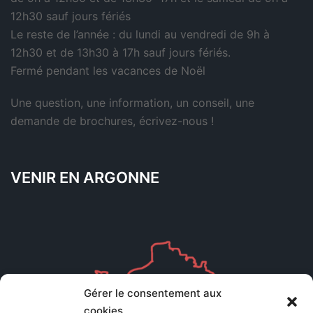
12h30 sauf jours fériés
Le reste de l’année : du lundi au vendredi de 9h à
12h30 et de 13h30 à 17h sauf jours fériés.
Fermé pendant les vacances de Noël
Une question, une information, un conseil, une
demande de brochures,
écrivez-nous
!
VENIR EN ARGONNE
Gérer le consentement aux
cookies